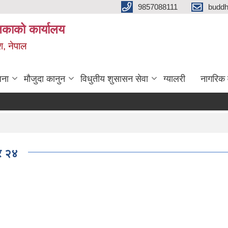
9857088111
budd
लिकाको कार्यालय
श, नेपाल
जना
मौजुदा कानुन
विधुतीय शुसासन सेवा
ग्यालरी
नागरिक 
 र २४