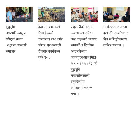
बुद्धभूमि
वडा नं. ३ मोर्मीकाे
सहकारीको वर्तमान
नागरिकता र घटना
नगरपालिकाद्वारा
सिचाई‌ कुलो
अवस्थाको समिक्षा
दर्ता सँग सम्बन्धित १
गरीएको बजार
सरसफाई तथा मर्मत
तथा सहकारी जागरण
दिने अभिमुखिकरण
अनुगमन सम्बन्धी
संभार, प्रधामन्त्री
सम्बन्धी १ दिवसिय
तालिम सम्पन्न ।
समाचार
रोजगार कार्यक्रम
अन्तरक्रिया
तर्फ २०८०
कार्यक्रम आज मिति
२०८०।११।१८ गते
बुद्धभूमि
नगरपालिकाको
बहुउद्देश्यीय
सभाहलमा सम्पन्न
भयो ।