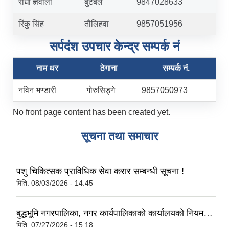
राधा ज्ञवाली
बुटबल
9847028633
रिंकु सिंह
तौलिहवा
9857051956
सर्पदंश उपचार केन्द्र सम्पर्क नं
नाम थर
ठेगाना
सम्पर्क नं‍.
नविन भण्डारी
गोरुसिङ्गे
9857050973
No front page content has been created yet.
सूचना तथा समाचार
पशु चिकित्सक प्राविधिक सेवा करार सम्बन्धी सूचना !
मिति:
08/03/2026 - 14:45
बुद्धभूमि नगरपालिका, नगर कार्यपालिकाको कार्यालयको नियमनक्षेत्र भित्र सञ्चालित सहकारी संस्थाहरु लाई जारी गरिएको निर्देशन, २०८३
मिति:
07/27/2026 - 15:18