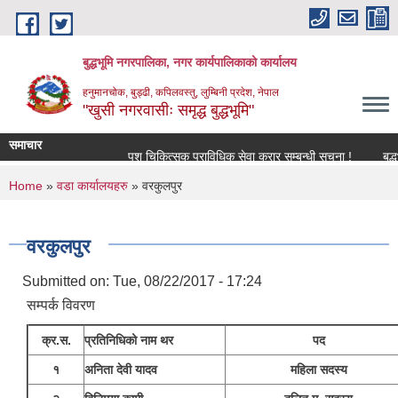
Skip to main content
बुद्धभूमि नगरपालिका, नगर कार्यपालिकाको कार्यालय
हनुमानचोक, बुड्ढी, कपिलवस्तु, लुम्बिनी प्रदेश, नेपाल
"खुसी नगरवासीः समृद्ध बुद्धभूमि"
समाचार
पशु चिकित्सक प्राविधिक सेवा करार सम्बन्धी सूचना !
बुद्
You are here
Home
»
वडा कार्यालयहरु
» वरकुलपुर
वरकुलपुर
Submitted on:
Tue, 08/22/2017 - 17:24
सम्पर्क विवरण
क्र.स.
प्रतिनिधिको नाम थर
पद
१
अनिता देवी यादव
महिला सदस्य