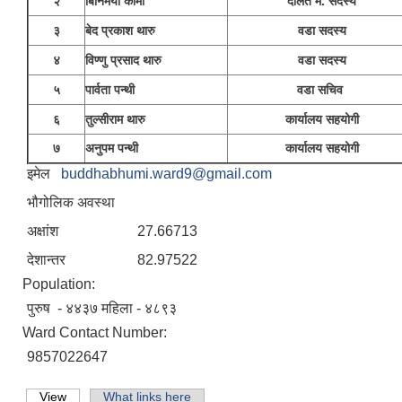
२
बिनिमया कामी
दलित म. सदस्य
३
बेद प्रकाश थारु
वडा सदस्य
४
विण्णु प्रसाद थारु
वडा सदस्य
५
पार्वता पन्थी
वडा सचिव
६
तुल्सीराम थारु
कार्यालय सहयोगी
७
अनुपम पन्थी
कार्यालय सहयोगी
इमेल
buddhabhumi.ward9@gmail.com
भौगोलिक अवस्था
अक्षांश 27.66713
देशान्तर 82.97522
Population:
पुरुष - ४४३७ महिला - ४८९३
Ward Contact Number:
9857022647
View
(active tab)
What links here