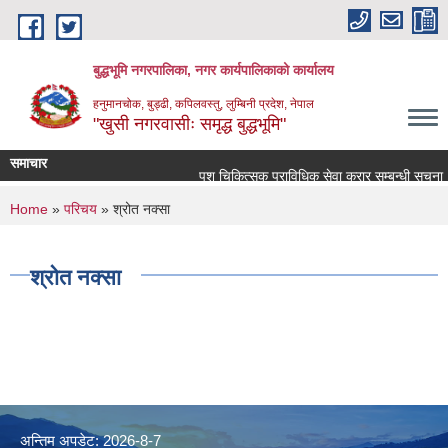
Skip to main content
बुद्धभूमि नगरपालिका, नगर कार्यपालिकाको कार्यालय
हनुमानचोक, बुड्ढी, कपिलवस्तु, लुम्बिनी प्रदेश, नेपाल
"खुसी नगरवासीः समृद्ध बुद्धभूमि"
समाचार
पशु चिकित्सक प्राविधिक सेवा करार सम्बन्धी सूचना !
You are here
Home
»
परिचय
» श्रोत नक्सा
श्रोत नक्सा
अन्तिम अपडेट: 2026-8-7