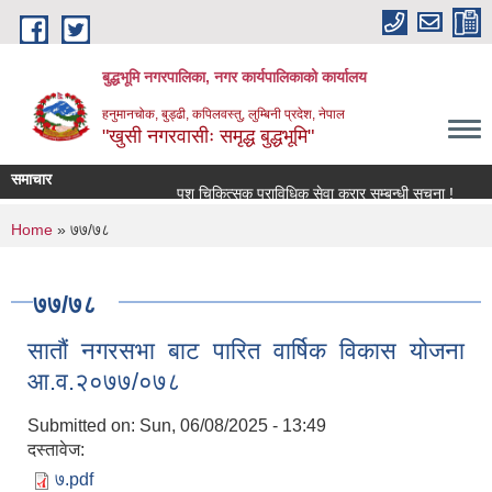
Skip to main content
बुद्धभूमि नगरपालिका, नगर कार्यपालिकाको कार्यालय
हनुमानचोक, बुड्ढी, कपिलवस्तु, लुम्बिनी प्रदेश, नेपाल
"खुसी नगरवासीः समृद्ध बुद्धभूमि"
समाचार
पशु चिकित्सक प्राविधिक सेवा करार सम्बन्धी सूचना !
You are here
Home
» ७७/७८
७७/७८
सातौं नगरसभा बाट पारित वार्षिक विकास योजना
आ.व.२०७७/०७८
Submitted on:
Sun, 06/08/2025 - 13:49
दस्तावेज:
७.pdf