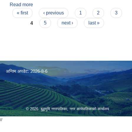
Read more
about सातौं नगरसभा बाट पारित वार्षिक विकास योजना
Pages
आ.व.२०७७/०७८
« first
‹ previous
1
2
3
4
5
next ›
last »
अन्तिम अपडेट: 2026-8-6
© 2026 बुद्धभूमि नगरपालिका, नगर कार्यपालिकाको कार्यालय
//