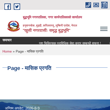
Skip to main content
बुद्धभूमि नगरपालिका, नगर कार्यपालिकाको कार्यालय
हनुमानचोक, बुड्ढी, कपिलवस्तु, लुम्बिनी प्रदेश, नेपाल
"खुसी नगरवासीः समृद्ध बुद्धभूमि"
समाचार
पशु चिकित्सक प्राविधिक सेवा करार सम्बन्धी सूचना !
ब
You are here
Home
» Page - मासिक प्रगति
Page - मासिक प्रगति
अन्तिम अपडेट: 2026-8-9