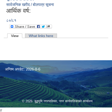
सार्वजनिक खरीद / बोलपत्र सूचना
आर्थिक वर्ष:
८०/८१
Primary tabs
View
(active tab)
What links here
अन्तिम अपडेट: 2026-8-6
© 2026 बुद्धभूमि नगरपालिका, नगर कार्यपालिकाको कार्यालय
//