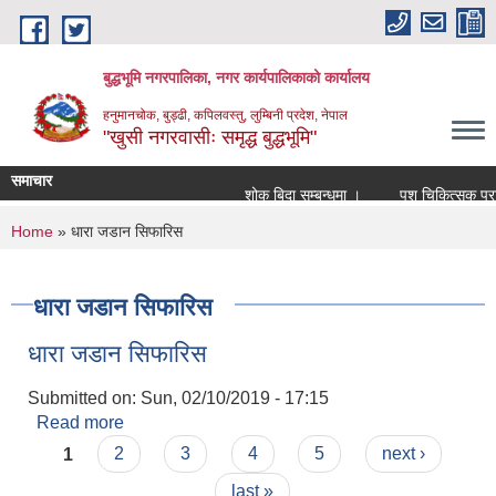
Skip to main content
बुद्धभूमि नगरपालिका, नगर कार्यपालिकाको कार्यालय
हनुमानचोक, बुड्ढी, कपिलवस्तु, लुम्बिनी प्रदेश, नेपाल
"खुसी नगरवासीः समृद्ध बुद्धभूमि"
समाचार
शोक बिदा सम्बन्धमा ।
पशु चिकित्सक प्रा
You are here
Home
» धारा जडान सिफारिस
धारा जडान सिफारिस
धारा जडान सिफारिस
Submitted on:
Sun, 02/10/2019 - 17:15
Read more
about धारा जडान सिफारिस
Pages
1
2
3
4
5
next ›
last »