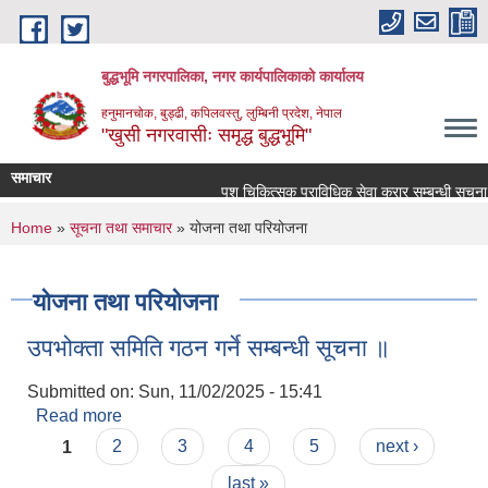
Skip to main content
बुद्धभूमि नगरपालिका, नगर कार्यपालिकाको कार्यालय
हनुमानचोक, बुड्ढी, कपिलवस्तु, लुम्बिनी प्रदेश, नेपाल
"खुसी नगरवासीः समृद्ध बुद्धभूमि"
समाचार
पशु चिकित्सक प्राविधिक सेवा करार सम्बन्धी सूचना 
You are here
Home
»
सूचना तथा समाचार
» योजना तथा परियोजना
योजना तथा परियोजना
उपभोक्ता समिति गठन गर्ने सम्बन्धी सूचना ॥
Submitted on:
Sun, 11/02/2025 - 15:41
Read more
about उपभोक्ता समिति गठन गर्ने सम्बन्धी सूचना ॥
Pages
1
2
3
4
5
next ›
last »