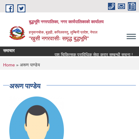
Skip to main content
बुद्धभूमि नगरपालिका, नगर कार्यपालिकाको कार्यालय
हनुमानचोक, बुड्ढी, कपिलवस्तु, लुम्बिनी प्रदेश, नेपाल
"खुसी नगरवासीः समृद्ध बुद्धभूमि"
समाचार
पशु चिकित्सक प्राविधिक सेवा करार सम्बन्धी सूचना !
You are here
Home
» अरूण पाण्डेय
अरूण पाण्डेय