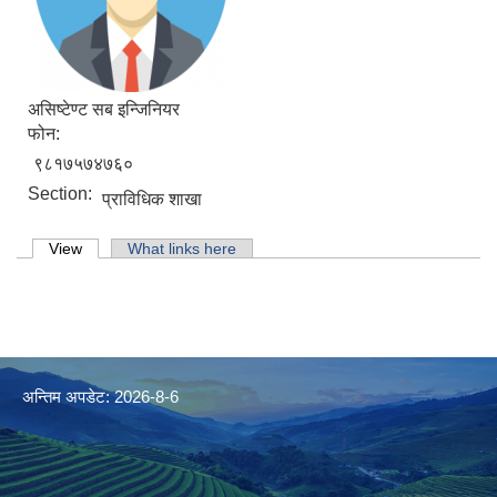
असिष्टेण्ट सब इन्जिनियर
फोन:
९८१७५७४७६०
Section:
प्राविधिक शाखा
Primary tabs
View
(active tab)
What links here
अन्तिम अपडेट: 2026-8-6