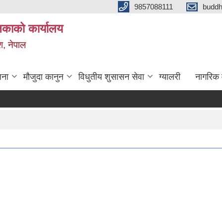
9857088111
budd
लिकाको कार्यालय
श, नेपाल
जना
मौजुदा कानुन
विधुतीय शुसासन सेवा
ग्यालरी
नागरिक 