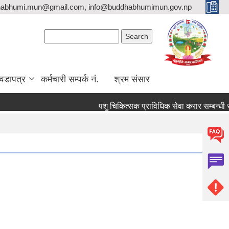
habhumi.mun@gmail.com, info@buddhabhumimun.gov.np
Search form
Search
वडापत्र
कर्मचारी सम्पर्क नं.
श्रम संसार
पशु चिकित्सक प्राविधिक सेवा करार सम्बन्धी सूच