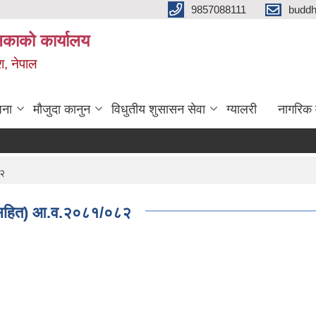
9857088111
budd
लिकाको कार्यालय
श, नेपाल
जना
मौजुदा कानुन
विधुतीय शुसासन सेवा
ग्यालरी
नागरिक 
८२
न सहित) आ.व.२०८१/०८२