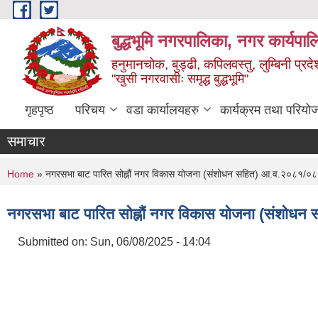
Skip to main content
बुद्धभूमि नगरपालिका, नगर कार्यपा
हनुमानचोक, बुड्ढी, कपिलवस्तु, लुम्बिनी प्रदे
"खुसी नगरवासीः समृद्ध बुद्धभूमि"
गृहपृष्ठ
परिचय
वडा कार्यालयहरु
कार्यक्रम तथा परियो
समाचार
You are here
Home
» नगरसभा बाट पारित सोह्नौं नगर विकास योजना (संशोधन सहित) आ.व.२०८१/०
नगरसभा बाट पारित सोह्नौं नगर विकास योजना (संशोध
Submitted on:
Sun, 06/08/2025 - 14:04