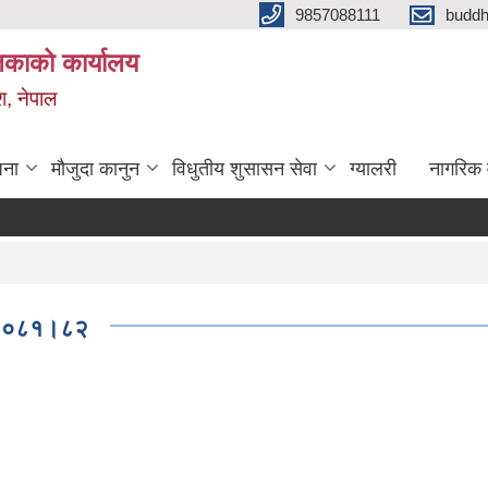
9857088111
budd
लिकाको कार्यालय
श, नेपाल
जना
मौजुदा कानुन
विधुतीय शुसासन सेवा
ग्यालरी
नागरिक 
व २०८१।८२