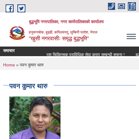
Skip to main content
बुद्धभूमि नगरपालिका, नगर कार्यपालिकाको कार्यालय
हनुमानचोक, बुड्ढी, कपिलवस्तु, लुम्बिनी प्रदेश, नेपाल
"खुसी नगरवासीः समृद्ध बुद्धभूमि"
समाचार
पशु चिकित्सक प्राविधिक सेवा करार सम्बन्धी सूचना !
बुद
You are here
Home
» पवन कुमार थारु
पवन कुमार थारु