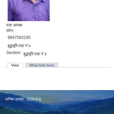
वडा अध्यक्ष
फोन:
9847593195
बुद्धभूमि वडा नं ४
Section:
बुद्धभूमि वडा नं ४
Primary tabs
View
(active tab)
What links here
अन्तिम अपडेट: 2026-8-6