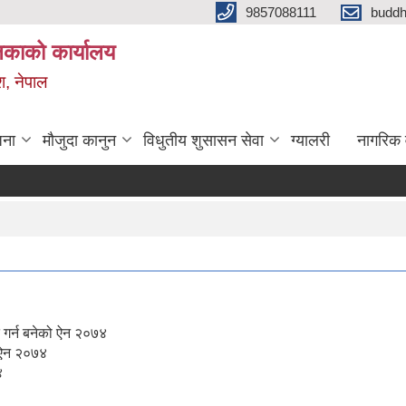
9857088111
budd
लिकाको कार्यालय
श, नेपाल
जना
मौजुदा कानुन
विधुतीय शुसासन सेवा
ग्यालरी
नागरिक 
गर्न बनेको ऐन २०७४
न ऐन २०७४
४