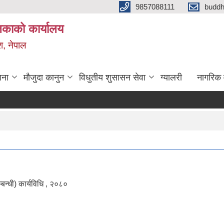
9857088111
budd
लिकाको कार्यालय
श, नेपाल
जना
मौजुदा कानुन
विधुतीय शुसासन सेवा
ग्यालरी
नागरिक 
न्धी) कार्यविधि , २०८०