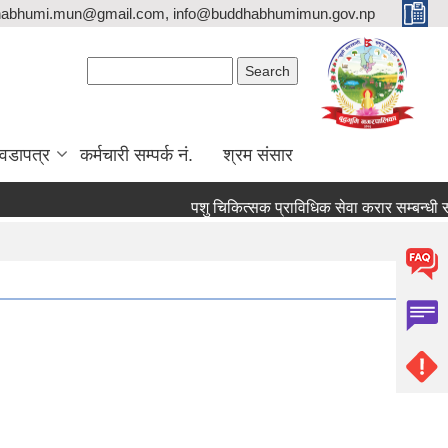
habhumi.mun@gmail.com, info@buddhabhumimun.gov.np
Search form
Search
वडापत्र
कर्मचारी सम्पर्क नं.
श्रम संसार
पशु चिकित्सक प्राविधिक सेवा करार सम्बन्धी सूच