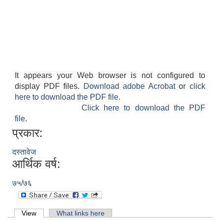
It appears your Web browser is not configured to
display PDF files.
Download adobe Acrobat
or
click
here to download the PDF file.
Click here to download the PDF
file.
प्रकार:
दस्तावेज
आर्थिक वर्ष:
७५/७६
Primary tabs
View
(active tab)
What links here