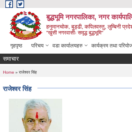
Skip to main content
बुद्धभूमि नगरपालिका, नगर कार्यपा
हनुमानचोक, बुड्ढी, कपिलवस्तु, लुम्बिनी प्रदे
"खुसी नगरवासीः समृद्ध बुद्धभूमि"
गृहपृष्ठ
परिचय
वडा कार्यालयहरु
कार्यक्रम तथा परियो
समाचार
You are here
Home
» राजेश्वर सिंह
राजेश्वर सिंह