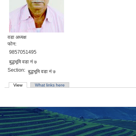
वडा अध्यक्ष
फोन:
9857051495
बुद्धभूमि वडा नं ७
Section:
बुद्धभूमि वडा नं ७
Primary tabs
View
(active tab)
What links here