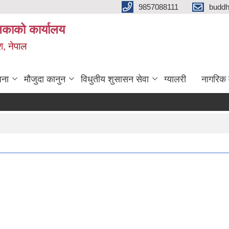
9857088111
budd
लिकाको कार्यालय
श, नेपाल
जना
मौजुदा कानुन
विधुतीय शुसासन सेवा
ग्यालरी
नागरिक 