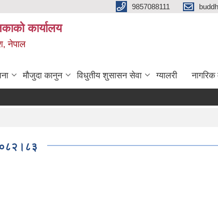
9857088111
budd
लिकाको कार्यालय
श, नेपाल
जना
मौजुदा कानुन
विधुतीय शुसासन सेवा
ग्यालरी
नागरिक 
व २०८२।८३