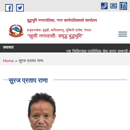
Skip to main content
बुद्धभूमि नगरपालिका, नगर कार्यपालिकाको कार्यालय
हनुमानचोक, बुड्ढी, कपिलवस्तु, लुम्बिनी प्रदेश, नेपाल
"खुसी नगरवासीः समृद्ध बुद्धभूमि"
समाचार
पशु चिकित्सक प्राविधिक सेवा करार सम्बन्धी स
You are here
Home
» सुरज प्रताप राणा
सुरज प्रताप राणा