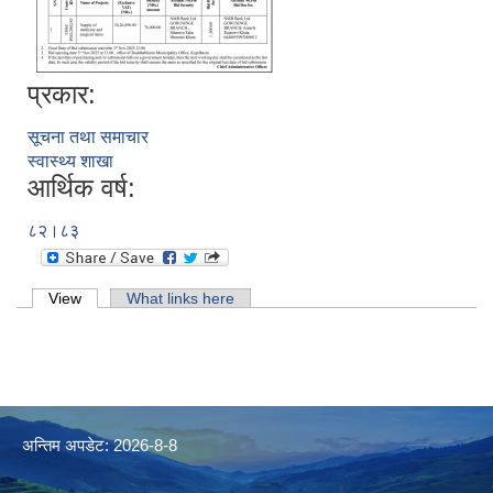
प्रकार:
सूचना तथा समाचार
स्वास्थ्य शाखा
आर्थिक वर्ष:
८२।८३
Primary tabs
View
(active tab)
What links here
अन्तिम अपडेट: 2026-8-8