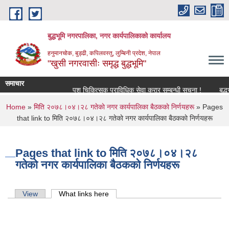
Skip to main content
बुद्धभूमि नगरपालिका, नगर कार्यपालिकाको कार्यालय
हनुमानचोक, बुड्ढी, कपिलवस्तु, लुम्बिनी प्रदेश, नेपाल
"खुसी नगरवासीः समृद्ध बुद्धभूमि"
समाचार
पशु चिकित्सक प्राविधिक सेवा करार सम्बन्धी सूचना !
बुद्
You are here
Home
»
मिति २०७८।०४।२८ गतेकाे नगर कार्यपालिका बैठककाे निर्णयहरू
» Pages
that link to मिति २०७८।०४।२८ गतेकाे नगर कार्यपालिका बैठककाे निर्णयहरू
Pages that link to मिति २०७८।०४।२८
गतेकाे नगर कार्यपालिका बैठककाे निर्णयहरू
Primary tabs
View
What links here
(active tab)