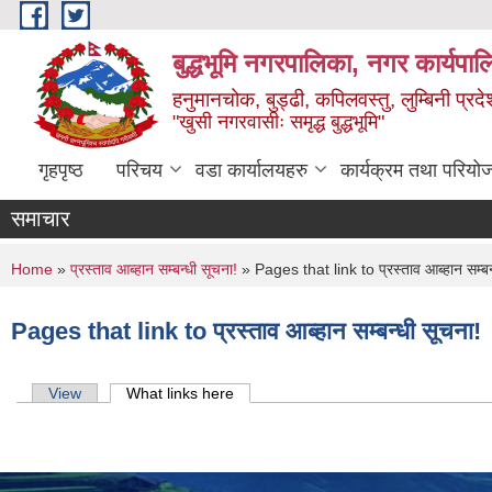
Skip to main content
बुद्धभूमि नगरपालिका, नगर कार्यपा
हनुमानचोक, बुड्ढी, कपिलवस्तु, लुम्बिनी प्रदे
"खुसी नगरवासीः समृद्ध बुद्धभूमि"
गृहपृष्ठ
परिचय
वडा कार्यालयहरु
कार्यक्रम तथा परियो
समाचार
You are here
Home
»
प्रस्ताव आब्हान सम्बन्धी सूचना!
» Pages that link to प्रस्ताव आब्हान सम्बन
Pages that link to प्रस्ताव आब्हान सम्बन्धी सूचना!
Primary tabs
View
What links here
(active tab)