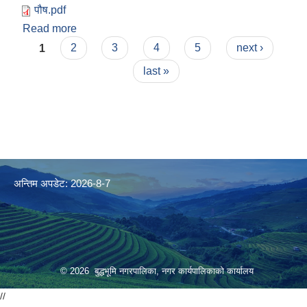
पौष.pdf
Read more
about आ.व २०८२।८३ पौष महिनाको आय/व्यव विवरण ।
Pages
1
2
3
4
5
next ›
last »
अन्तिम अपडेट: 2026-8-7
© 2026 बुद्धभूमि नगरपालिका, नगर कार्यपालिकाको कार्यालय
//