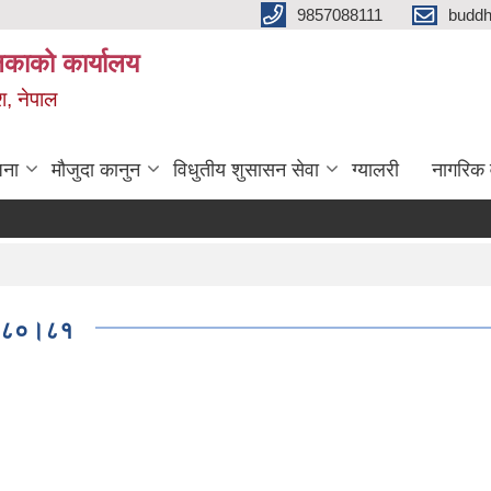
9857088111
budd
लिकाको कार्यालय
श, नेपाल
जना
मौजुदा कानुन
विधुतीय शुसासन सेवा
ग्यालरी
नागरिक 
 २०८०।८१